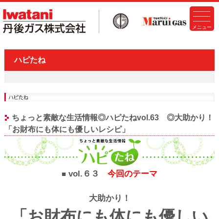
ハピたね
ちょっと素敵な生活情報◎ハピたねvol.63 ◎大助かり！
「お財布にも体にも優しいレシピ」
vol.６３
今回のテーマ
■
大助かり！
「お財布にも体にも優しい