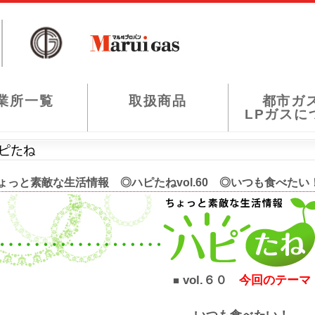
業所一覧
取扱商品
都市ガ
LPガスに
ょっと素敵な生活情報 ◎ハピたねvol.60 ◎いつも食べた
vol.６０
今回のテーマ
■