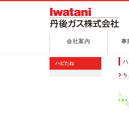
会社案内
事
ハピたね
ち