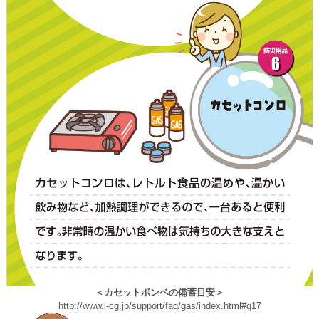
＜カセットボンベの備蓄目安＞
http://www.i-cg.jp/support/faq/gas/index.html#q17