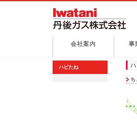
会社案内
事
ハピたね
ち