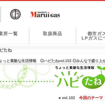
業所一覧
取扱商品
都市ガ
LPガスに
ょっと素敵な生活情報 ◎ハピたねvol.102 ◎みんなで盛り上
vol.102
今回のテーマ
■