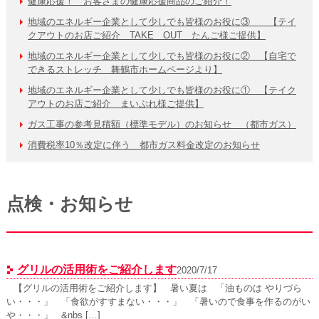
健康応援！ お客さまの健康応援商品のご紹介！
地域のエネルギー企業として少しでも皆様のお役に③ 【テイ
クアウトのお店ご紹介 TAKE OUT たんご様ご提供】
地域のエネルギー企業として少しでも皆様のお役に② 【自宅で
できるストレッチ 舞鶴市ホームページより】
地域のエネルギー企業として少しでも皆様のお役に① 【テイク
アウトのお店ご紹介 まいぷれ様ご提供】
ガス工事の参考見積額（標準モデル）のお知らせ （都市ガス）
消費税率10％改定に伴う 都市ガス料金改定のお知らせ
点検・お知らせ
グリルの活用術をご紹介します
2020/7/17
【グリルの活用術をご紹介します】 暑い夏は 「油ものは やりづら
い・・・」 「食欲がすすまない・・・」 「暑いので食事を作るのがい
や・・・」 &nbs […]