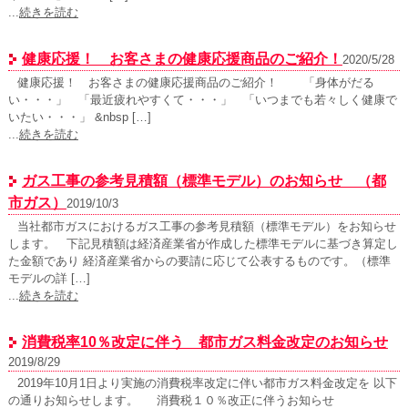
...
続きを読む
健康応援！ お客さまの健康応援商品のご紹介！
2020/5/28
健康応援！ お客さまの健康応援商品のご紹介！ 「身体がだる
い・・・」 「最近疲れやすくて・・・」 「いつまでも若々しく健康で
いたい・・・」 &nbsp […]
...
続きを読む
ガス工事の参考見積額（標準モデル）のお知らせ （都
市ガス）
2019/10/3
当社都市ガスにおけるガス工事の参考見積額（標準モデル）をお知らせ
します。 下記見積額は経済産業省が作成した標準モデルに基づき算定し
た金額であり 経済産業省からの要請に応じて公表するものです。（標準
モデルの詳 […]
...
続きを読む
消費税率10％改定に伴う 都市ガス料金改定のお知らせ
2019/8/29
2019年10月1日より実施の消費税率改定に伴い都市ガス料金改定を 以下
の通りお知らせします。 消費税１０％改正に伴うお知らせ