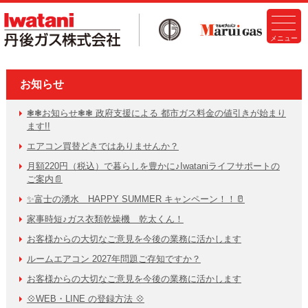
お知らせ
❃❃お知らせ❃❃ 政府支援による 都市ガス料金の値引きが始まり
ます!!
エアコン買替どきではありませんか？
月額220円（税込）で暮らしを豊かに♪Iwataniライフサポートの
ご案内📄
✨富士の湧水 HAPPY SUMMER キャンペーン！！🥛
家事時短♪ガス衣類乾燥機 乾太くん！
お客様からの大切なご意見を今後の業務に活かします
ルームエアコン 2027年問題ご存知ですか？
お客様からの大切なご意見を今後の業務に活かします
💠WEB・LINE の登録方法 💠