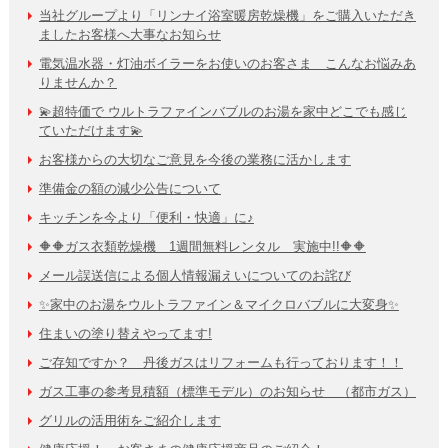
当社グループより「リンナイ浴室暖房乾燥機」をご購入いただき
ましたお客様へ大事なお知らせ
電気温水器・灯油ボイラーをお使いのお客さま こんなお悩みあ
りませんか？
💫超特価で ウルトラファインバブルのお湯を家中どこでも感じ
ていただけます💫
お客様からの大切なご意見を今後の業務に活かします
準備金の額の減少公告について
キッチンを今より「便利・快適」に♪
🔶🔶ガス衣類乾燥機 1週間無料レンタル 実施中!!🔶🔶
メール誤送信による個人情報漏えいについてのお詫び
✨家中のお湯をウルトラファイン＆マイクロバブルに大変身✨
住まいの塗り替えやってます!
ご存知ですか？ 丹後ガスはリフォームも行っております！！
ガス工事の参考見積額（標準モデル）のお知らせ （都市ガス）
グリルの活用術をご紹介します