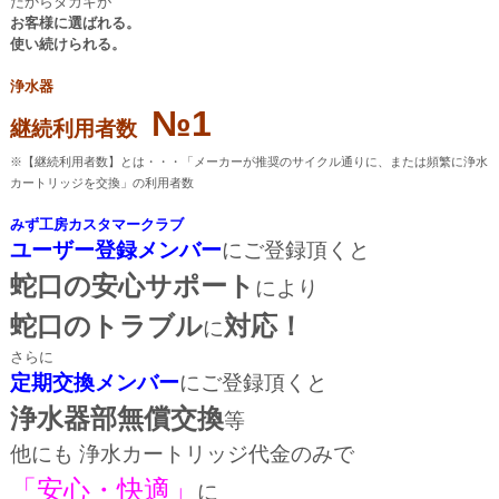
だからタカギが
お客様に選ばれる。
使い続けられる。
浄水器
№1
継続利用者数
※【継続利用者数】とは・・・
「メーカーが推奨のサイクル通りに、または頻繁に浄水
カートリッジを交換」の利用者数
みず工房カスタマークラブ
ユーザー登録メンバー
にご登録頂くと
蛇口の安心サポート
により
蛇口のトラブル
対応！
に
さらに
定期交換メンバー
にご登録頂くと
浄水器部無償交換
等
他にも 浄水カートリッジ代金のみで
「安心・快適」
に