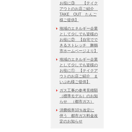
お役に③ 【テイク
アウトのお店ご紹介
TAKE OUT たんご
様ご提供】
地域のエネルギー企業
として少しでも皆様の
お役に② 【自宅でで
きるストレッチ 舞鶴
市ホームページより】
地域のエネルギー企業
として少しでも皆様の
お役に① 【テイクア
ウトのお店ご紹介 ま
いぷれ様ご提供】
ガス工事の参考見積額
（標準モデル）のお知
らせ （都市ガス）
消費税率10％改定に
伴う 都市ガス料金改
定のお知らせ