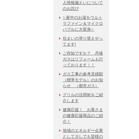
人情報漏えいについて
のお詫び
✨家中のお湯をウルト
ラファイン＆マイクロ
バブルに大変身✨
住まいの塗り替えやっ
てます!
ご存知ですか？ 丹後
ガスはリフォームも行
っております！！
ガス工事の参考見積額
（標準モデル）のお知
らせ （都市ガス）
グリルの活用術をご紹
介します
健康応援！ お客さま
の健康応援商品のご紹
介！
地域のエネルギー企業
として少しでも皆様の