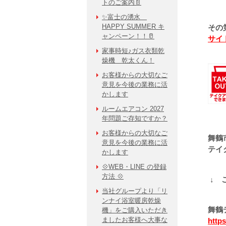
トのご案内📄
✨富士の湧水
HAPPY SUMMER キ
その
ャンペーン！！🥛
サイ
家事時短♪ガス衣類乾
燥機 乾太くん！
お客様からの大切なご
意見を今後の業務に活
かします
ルームエアコン 2027
年問題ご存知ですか？
お客様からの大切なご
舞鶴
意見を今後の業務に活
テイ
かします
💠WEB・LINE の登録
方法 💠
↓ 
当社グループより「リ
ンナイ浴室暖房乾燥
舞鶴
機」をご購入いただき
ましたお客様へ大事な
https