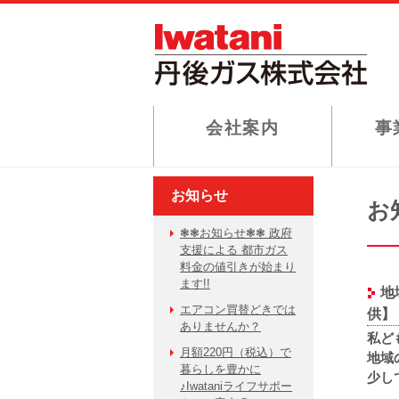
会社案内
事
お知らせ
お
❃❃お知らせ❃❃ 政府
支援による 都市ガス
料金の値引きが始まり
ます!!
地
エアコン買替どきでは
供】
ありませんか？
私ど
月額220円（税込）で
地域
暮らしを豊かに
少し
♪Iwataniライフサポー