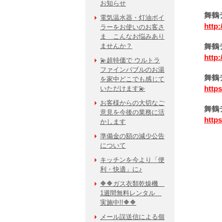
お知らせ
舞鶴
電気温水器・灯油ボイ
http:
ラーをお使いのお客さ
ま こんなお悩みあり
ませんか？
舞鶴
http:
💫超特価で ウルトラ
ファインバブルのお湯
舞鶴
を家中どこでも感じて
https
いただけます💫
お客様からの大切なご
舞鶴
意見を今後の業務に活
https
かします
準備金の額の減少公告
について
キッチンを今より「便
利・快適」に♪
🔶🔶ガス衣類乾燥機
1週間無料レンタル
実施中!!🔶🔶
メール誤送信による個