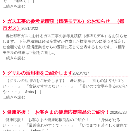
で ご連絡く […]
...
続きを読む
ガス工事の参考見積額（標準モデル）のお知らせ （都
市ガス）
2021/3/22
当社都市ガスにおけるガス工事の参考見積額（標準モデル）をお知らせ
します。 下記見積額は経済産業省が作成した標準モデルに基づき算定し
た金額であり 経済産業省からの要請に応じて公表するものです。（標準
モデルの詳細は下記をご覧 […]
...
続きを読む
グリルの活用術をご紹介します
2020/7/17
【グリルの活用術をご紹介します】 暑い夏は 「油ものは やりづら
い・・・」 「食欲がすすまない・・・」 「暑いので食事を作るのがい
や・・・」 &nbs […]
...
続きを読む
健康応援！ お客さまの健康応援商品のご紹介！
2020/5/28
健康応援！ お客さまの健康応援商品のご紹介！ 「身体がだる
い・・・」 「最近疲れやすくて・・・」 「いつまでも若々しく健康で
いたい・・・」 &nbsp […]