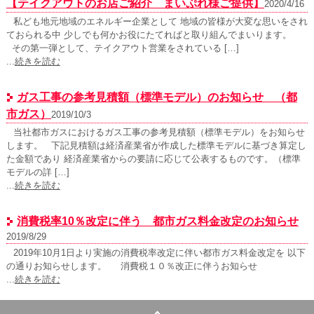
【テイクアウトのお店ご紹介 まいぷれ様ご提供】
2020/4/16
私ども地元地域のエネルギー企業として 地域の皆様が大変な思いをされ
ておられる中 少しでも何かお役にたてればと取り組んでまいります。
その第一弾として、テイクアウト営業をされている […]
...
続きを読む
ガス工事の参考見積額（標準モデル）のお知らせ （都
市ガス）
2019/10/3
当社都市ガスにおけるガス工事の参考見積額（標準モデル）をお知らせ
します。 下記見積額は経済産業省が作成した標準モデルに基づき算定し
た金額であり 経済産業省からの要請に応じて公表するものです。（標準
モデルの詳 […]
...
続きを読む
消費税率10％改定に伴う 都市ガス料金改定のお知らせ
2019/8/29
2019年10月1日より実施の消費税率改定に伴い都市ガス料金改定を 以下
の通りお知らせします。 消費税１０％改正に伴うお知らせ
...
続きを読む