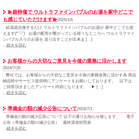
💫超特価で ウルトラファインバブルのお湯を家中どこで
も感じていただけます💫
2025/1/6
給湯器交換するだけ ウルトラファインバブルのお湯が 家中どこでも使
えます(*’▽’) お湯の配管が繋がっている様々なところへ ウルトラファイ
ンバブル入りのお湯を 送り出すことが出来ま […]
...
続きを読む
お客様からの大切なご意見を今後の業務に活かします
2024/7/20
弊社では、お客様からの大切なご意見を今後の業務改善に活かす為 商品
納品時やサービス提供時にアンケートをお願いしております。 以下は、
ご回答頂きましたアンケート内容になります。 ▶ […]
...
続きを読む
準備金の額の減少公告について
2024/7/1
準備金の額の減少広告について 以下の通りお知らせ致します。 電子
公告（準備金の額の減少公告） 最終貸借対照表
...
続きを読む