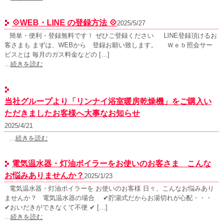
💠WEB・LINE の登録方法 💠
2025/5/27
簡単・便利・登録無料です！ ぜひご登録ください LINE登録頂けるお
客さまも まずは、WEBから 登録お願い致します。 Ｗｅｂ照会サー
ビスとは 毎月のガス料金などの […]
...
続きを読む
当社グループより「リンナイ浴室暖房乾燥機」をご購入い
ただきましたお客様へ大事なお知らせ
2025/4/21
...
続きを読む
電気温水器・灯油ボイラーをお使いのお客さま こんな
お悩みありませんか？
2025/1/23
電気温水器・灯油ボイラーを お使いのお客様 日々、こんなお悩みあり
ませんか？ 電気温水器の場合 ✔貯湯式だからお湯切れが心配・・・
✔おいだきができなくて不便 ✔ […]
...
続きを読む