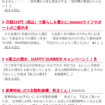
れません・・・。 ・室外機から変な異音がする ・室内機の電源が入らな
い […]
...
続きを読む
月額220円（税込）で暮らしを豊かに♪Iwataniライフサポ
ートのご案内📄
※入会後2ケ月後の1日から適応 入会翌々月の検針ガス代と共にお支
払い ※退会月までの適応（月末） 退会月検針分のガス代にて最終請求
※LINE・Web登録の詳細は、 下記のリンクよりご覧ください ★L […]
...
続きを読む
✨富士の湧水 HAPPY SUMMER キャンペーン！！🥛
①ご自宅で富士山の天然水はいかがですか 当社では おいしい天然水
【富士の湧水】を取り扱っています。 富士山標高950mから届く まろやか
でおいしい天然水【富士の湧水】 初期費用 […]
...
続きを読む
家事時短♪ガス衣類乾燥機 乾太くん！
2026/6/10
家事時短のお手伝いに ガス衣類乾燥機 乾太くん 下記をご覧いた
だき、 お気軽にお問い合わせください♪ お試しの1週間無料レンタルも実