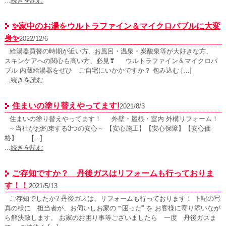
...
続きを読む
✨家中のお湯をウルトラファイン＆マイクロバブルに大変
身✨
2022/12/6
給湯器買替の時期が近い方, お風呂・温泉・炭酸泉等が大好きな方、
スキンケアへの関心も高い方、必見❣ ウルトラファイン＆マイクロバ
ブル 内蔵給湯器をぜひ ご自宅にいかかですか？ 包み込む […]
...
続きを読む
住まいの塗り替えやってます!
2021/8/3
住まいの塗り替えやってます！ 外壁・屋根・室内 外構リフォーム！
～当社がお約束する3つの安心～ 【安心施工】【安心保障】【安心価
格】 […]
...
続きを読む
ご存知ですか？ 丹後ガスはリフォームも行っておりま
す！！
2021/5/13
ご存知でしたか? 丹後ガスは、リフォームも行っております！ 下記の写
真の様に 担当者が、お伺いしお家の ‷困った‴ を お客様に寄り添いなが
ら解決致します。 お家のお困り事等ございましたら 一度 丹後ガスま