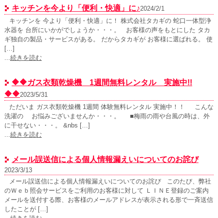
キッチンを今より「便利・快適」に♪
2024/2/1
キッチンを 今より「便利・快適」に！ 株式会社タカギの 蛇口一体型浄
水器を 台所にいかがでしょうか・・・。 お客様の声をもとにした タカ
ギ独自の製品・サービスがある。 だからタカギが お客様に選ばれる。 使
[…]
...
続きを読む
🔶🔶ガス衣類乾燥機 1週間無料レンタル 実施中!!
🔶🔶
2023/5/31
ただいま ガス衣類乾燥機 1週間 体験無料レンタル 実施中！！ こんな
洗濯の お悩みございませんか・・・。 ■梅雨の雨や台風の時は、外
に干せない・・・。 &nbs […]
...
続きを読む
メール誤送信による個人情報漏えいについてのお詫び
2023/3/13
メール誤送信による個人情報漏えいについてのお詫び このたび、弊社
のＷｅｂ照会サービスをご利用のお客様に対して ＬＩＮＥ登録のご案内
メールを送付する際、お客様のメールアドレスが表示される形で一斉送信
したことが […]